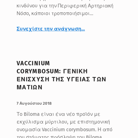
κινδύνου για την Περιφερική Αρτηριακή
Νόσο, κάποιοι τροποποιήσιμοι…
Συνεχίστε την ανάγνωση
…
“Η επίδραση της ηλικίας, του βάρους και του οικογενειακού ιστορικού στον Σφυροβραχιόνιο Δείκτη (ΑΒΙ, Ankle-Brachial Index)”
VACCINIUM
CORYMBOSUM: ΓΕΝΙΚΗ
ΕΝΙΣΧΥΣΗ ΤΗΣ ΥΓΕΙΑΣ ΤΩΝ
ΜΑΤΙΩΝ
ΔΗΜΟΣΙΕΥΤΗΚΕ:
ΣΥΝΤΑΚΤΗΣ:
BlueMed
7 Αυγούστου 2018
Το Biloma είναι ένα νέο προϊόν με
εκχύλισμα μύρτιλου, με επιστημονική
ονομασία Vaccinium corymbosum. Η από
του στόματος πρόσληψη του Biloma