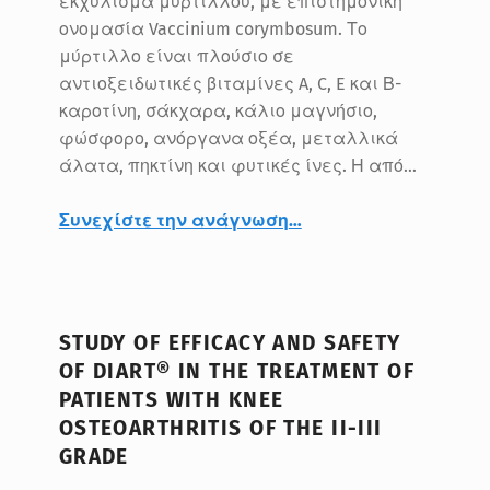
εκχύλισμα μύρτιλλου, με επιστημονική
ονομασία Vaccinium corymbosum. Το
μύρτιλλο είναι πλούσιο σε
αντιοξειδωτικές βιταμίνες A, C, E και Β-
καροτίνη, σάκχαρα, κάλιο μαγνήσιο,
φώσφορο, ανόργανα οξέα, μεταλλικά
άλατα, πηκτίνη και φυτικές ίνες. Η από…
“Biloma 316 mg: Υγεία για το δέρμα, πολλαπλασιασμός οφέλους”
Συνεχίστε την ανάγνωση
…
STUDY OF EFFICACY AND SAFETY
OF DIART® IN THE TREATMENT OF
PATIENTS WITH KNEE
OSTEOARTHRITIS OF THE II-III
GRADE