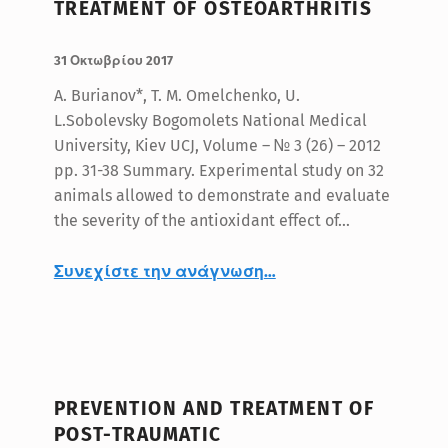
TREATMENT OF OSTEOARTHRITIS
ΔΗΜΟΣΙΕΥΤΗΚΕ:
ΣΥΝΤΑΚΤΗΣ:
BlueMed
31 Οκτωβρίου 2017
A. Burianov*, T. M. Omelchenko, U.
L.Sobolevsky Bogomolets National Medical
University, Kiev UCJ, Volume – № 3 (26) – 2012
pp. 31-38 Summary. Experimental study on 32
animals allowed to demonstrate and evaluate
the severity of the antioxidant effect of…
“DIART IN THE PATHOGENETIC TREATMENT OF OSTEOARTHRITIS”
Συνεχίστε την ανάγνωση
…
PREVENTION AND TREATMENT OF
POST-TRAUMATIC