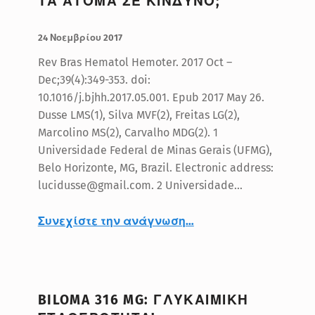
ΤΑ ΑΤΟΜΑ ΣΕ ΚΙΝΔΥΝΟ;
ΔΗΜΟΣΙΕΥΤΗΚΕ:
ΣΥΝΤΑΚΤΗΣ:
BlueMed
24 Νοεμβρίου 2017
Rev Bras Hematol Hemoter. 2017 Oct –
Dec;39(4):349-353. doi:
10.1016/j.bjhh.2017.05.001. Epub 2017 May 26.
Dusse LMS(1), Silva MVF(2), Freitas LG(2),
Marcolino MS(2), Carvalho MDG(2). 1
Universidade Federal de Minas Gerais (UFMG),
Belo Horizonte, MG, Brazil. Electronic address:
lucidusse@gmail.com. 2 Universidade…
“Σύνδρομο Οικονομικής Θέσης: τι είναι και ποια είναι τα άτομα σε κίνδυνο;”
Συνεχίστε την ανάγνωση
…
BILOMA 316 MG: ΓΛΥΚΑΙΜΙΚΗ