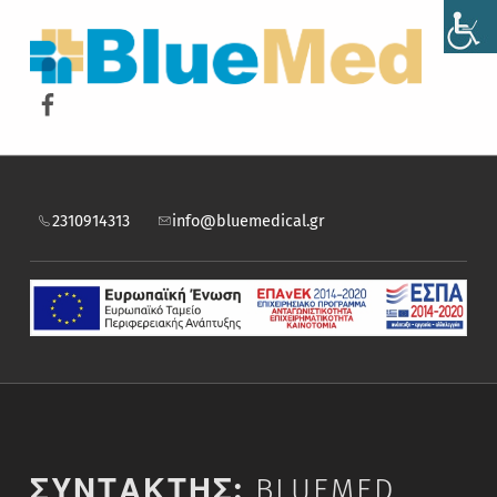
BLUEMED
ΝΙΚΟΣ ΜΙΓΚΟΣ ΚΑΙ ΣΙΑ ΕΕ
Facebook
2310914313
info@bluemedical.gr
ΣΥΝΤΑΚΤΗΣ:
BLUEMED