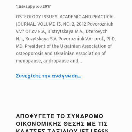
ΔΗΜΟΣΙΕΥΤΗΚΕ:
ΣΥΝΤΑΚΤΗΣ:
BlueMed
1 Δεκεμβρίου 2017
OSTEOLOGY ISSUES. ACADEMIC AND PRACTICAL
JOURNAL. VOLUME 15, NO. 2, 2012 Povorozniuk
V.V.* Orlov E.V., Bistrytskaya M.A., Dzerovych
N.I., Kozytskaya S.V. Povorozniuk V.V- prof., PhD,
MD, President of the Ukrainian Association of
osteoporosis and Ukrainian Association of
menopause, andropause and…
Συνεχίστε την ανάγνωση
…
“STUDY OF EFFICACY AND SAFETY OF DIART® IN THE TREATMENT OF PATIENTS WITH KNEE OSTEOARTHRITIS OF THE II-III GRADE”
ΑΠΟΦΥΓΕΤΕ ΤΟ ΣΥΝΔΡΟΜΟ
ΟΙΚΟΝΟΜΙΚΗΣ ΘΕΣΗΣ ΜΕ ΤΙΣ
ΚΑΛΤΣΕΣ ΤΑΞΙΔΙΟΥ JET LEGS®