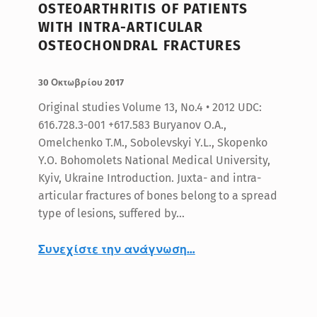
OSTEOARTHRITIS OF PATIENTS
WITH INTRA-ARTICULAR
OSTEOCHONDRAL FRACTURES
ΔΗΜΟΣΙΕΥΤΗΚΕ:
ΣΥΝΤΑΚΤΗΣ:
BlueMed
30 Οκτωβρίου 2017
Original studies Volume 13, No.4 • 2012 UDC:
616.728.3-001 +617.583 Buryanov O.A.,
Omelchenko T.M., Sobolevskyi Y.L., Skopenko
Y.O. Bohomolets National Medical University,
Kyiv, Ukraine Introduction. Juxta- and intra-
articular fractures of bones belong to a spread
type of lesions, suffered by…
Συνεχίστε την ανάγνωση
“PREVENTION AND TREATMENT OF POST-TRAUMATIC OSTEOARTHRITIS OF PATIENTS WITH INTRA-ARTICULAR OSTEOCHONDRAL FRACTURES”
…