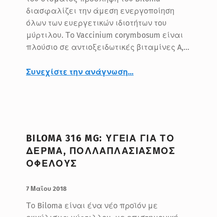
διασφαλίζει την άμεση ενεργοποίηση
όλων των ευεργετικών ιδιοτήτων του
μύρτιλου. Το Vaccinium corymbosum είναι
πλούσιο σε αντιοξειδωτικές βιταμίνες A,…
“Vaccinium corymbosum: Γενική ενίσχυση της υγείας των ματιών”
Συνεχίστε την ανάγνωση
…
BILOMA 316 MG: ΥΓΕΙΑ ΓΙΑ ΤΟ
ΔΕΡΜΑ, ΠΟΛΛΑΠΛΑΣΙΑΣΜΟΣ
ΟΦΕΛΟΥΣ
ΔΗΜΟΣΙΕΥΤΗΚΕ:
ΣΥΝΤΑΚΤΗΣ:
BlueMed
7 Μαΐου 2018
Το Biloma είναι ένα νέο προϊόν με