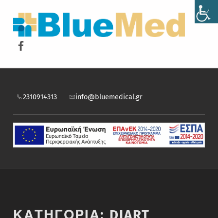
BLUEMED
ΝΙΚΟΣ ΜΙΓΚΟΣ ΚΑΙ ΣΙΑ ΕΕ
Facebook
2310914313
info@bluemedical.gr
ΚΑΤΗΓΟΡΙΑ:
DIART