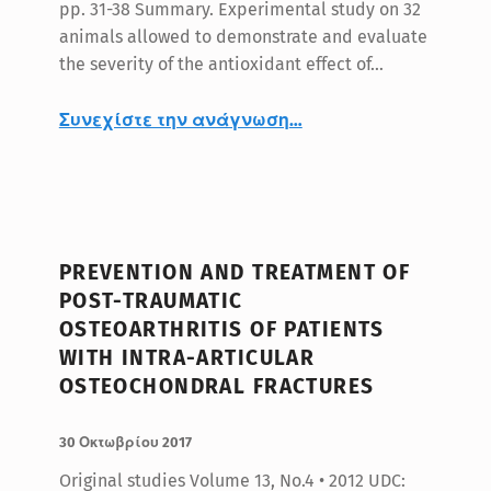
pp. 31-38 Summary. Experimental study on 32
animals allowed to demonstrate and evaluate
the severity of the antioxidant effect of…
“DIART IN THE PATHOGENETIC TREATMENT OF OSTEOARTHRITIS”
Συνεχίστε την ανάγνωση
…
PREVENTION AND TREATMENT OF
POST-TRAUMATIC
OSTEOARTHRITIS OF PATIENTS
WITH INTRA-ARTICULAR
OSTEOCHONDRAL FRACTURES
ΔΗΜΟΣΙΕΥΤΗΚΕ:
ΣΥΝΤΑΚΤΗΣ:
BlueMed
30 Οκτωβρίου 2017
Original studies Volume 13, No.4 • 2012 UDC: