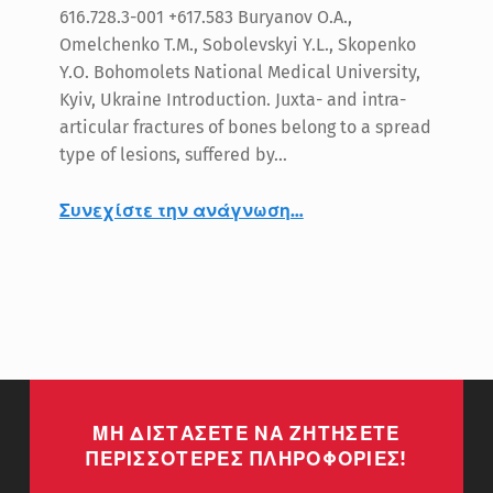
616.728.3-001 +617.583 Buryanov O.A.,
Omelchenko T.M., Sobolevskyi Y.L., Skopenko
Y.O. Bohomolets National Medical University,
Kyiv, Ukraine Introduction. Juxta- and intra-
articular fractures of bones belong to a spread
type of lesions, suffered by…
Συνεχίστε την ανάγνωση
“PREVENTION AND TREATMENT OF POST-TRAUMATIC OSTEOARTHRITIS OF PATIENTS WITH INTRA-ARTICULAR OSTEOCHONDRAL FRACTURES”
…
ΜΗ ΔΙΣΤΑΣΕΤΕ ΝΑ ΖΗΤΗΣΕΤΕ
ΠΕΡΙΣΣΟΤΕΡΕΣ ΠΛΗΡΟΦΟΡΙΕΣ!