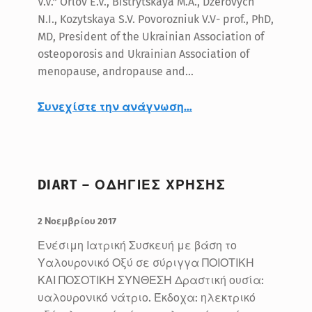
V.V.* Orlov E.V., Bistrytskaya M.A., Dzerovych
N.I., Kozytskaya S.V. Povorozniuk V.V- prof., PhD,
MD, President of the Ukrainian Association of
osteoporosis and Ukrainian Association of
menopause, andropause and…
Συνεχίστε την ανάγνωση
…
“STUDY OF EFFICACY AND SAFETY OF DIART® IN THE TREATMENT OF PATIENTS WITH KNEE OSTEOARTHRITIS OF THE II-III GRADE”
DIART – ΟΔΗΓΙΕΣ ΧΡΗΣΗΣ
ΔΗΜΟΣΙΕΥΤΗΚΕ:
ΣΥΝΤΑΚΤΗΣ:
BlueMed
2 Νοεμβρίου 2017
Ενέσιμη Ιατρική Συσκευή με βάση το
Υαλουρονικό Οξύ σε σύριγγα ΠΟΙΟΤΙΚΗ
ΚΑΙ ΠΟΣΟΤΙΚΗ ΣΥΝΘΕΣΗ Δραστική ουσία:
υαλουρονικό νάτριο. Έκδοχα: ηλεκτρικό