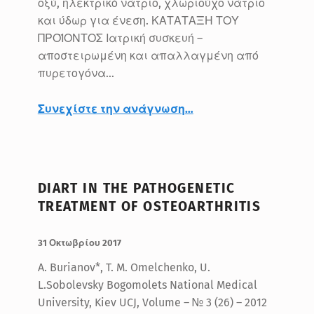
οξύ, ηλεκτρικό νάτριο, χλωριούχο νάτριο
και ύδωρ για ένεση. ΚΑΤΑΤΑΞΗ ΤΟΥ
ΠΡΟΪΟΝΤΟΣ Ιατρική συσκευή –
αποστειρωμένη και απαλλαγμένη από
πυρετογόνα…
“DIART – ΟΔΗΓΙΕΣ ΧΡΗΣΗΣ”
Συνεχίστε την ανάγνωση
…
DIART IN THE PATHOGENETIC
TREATMENT OF OSTEOARTHRITIS
ΔΗΜΟΣΙΕΥΤΗΚΕ:
ΣΥΝΤΑΚΤΗΣ:
BlueMed
31 Οκτωβρίου 2017
A. Burianov*, T. M. Omelchenko, U.
L.Sobolevsky Bogomolets National Medical
University, Kiev UCJ, Volume – № 3 (26) – 2012