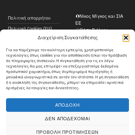
Νίκος Μίγκος και ΣΙΑ
Πολιτική απορρήτου
ΕΕ
Πολιτική Cookies (EU)
Θέση Βάλτος,
Νεοχωρούδα
Διαχείριση Συγκατάθεσης
Πολιτική κατά της
545 00 Καλλιθέα,
Δωροδοκίας
Για να παρέχουμε την καλύτερη εμπειρία, χρησιμοποιούμε
Θεσσαλονίκη
τεχνολογίες όπως cookies για την αποθήκευση ή/και την πρόσβαση
Περιβαλλοντική
Ελλάδα
σε πληροφορίες συσκευών. Η συγκατάθεση για τις εν λόγω
Πολιτική
2310914313
τεχνολογίες θα μας επιτρέψει να επεξεργαστούμε δεδομένα
info@bluemedical.gr
προσωπικού χαρακτήρα, όπως συμπεριφορά περιήγησης ή
μοναδικά αναγνωριστικά σε αυτόν τον ιστότοπο. Η μη συγκατάθεση
ή η ανάκληση της συγκατάθεσης, μπορεί να επηρεάσει αρνητικά
ορισμένες λειτουργίες και δυνατότητες.
ΑΠΟΔΟΧΗ
© Copyright Bluemed 2026. Powered by
itXproject
.
Facebook
Back to top ↑
ΔΕΝ ΑΠΟΔΕΧΟΜΑΙ
ΠΡΟΒΟΛΗ ΠΡΟΤΙΜΗΣΕΩΝ