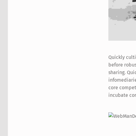
Quickly cul
inexpensive
before robus
mesh vert
sharing. Qui
synergistic
infomediarie
underwhelm
core compete
incubate cor
Skip back to main navigation