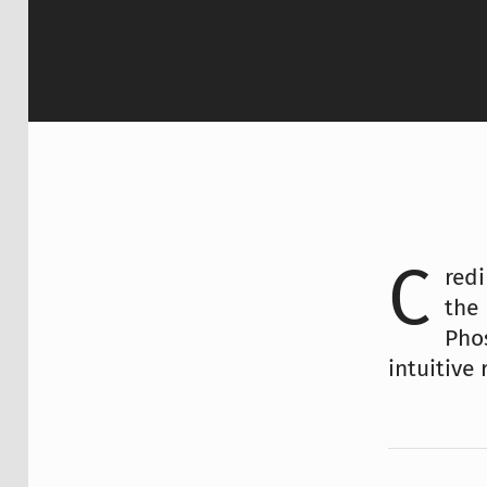
C
redi
the 
Pho
intuitive