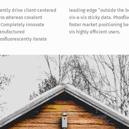
ently drive client-centered
 “outside the box” thinking
ss whereas covalent
y data. Phosfluorescently
. Completely innovate
ositioning benefits vis-a-
anufactured
vis highly efficient users.
osfluorescently iterate