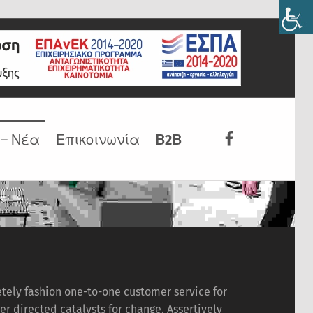
Facebook
 – Νέα
Επικοινωνία
Β2Β
ely fashion one-to-one customer service for
r directed catalysts for change. Assertively