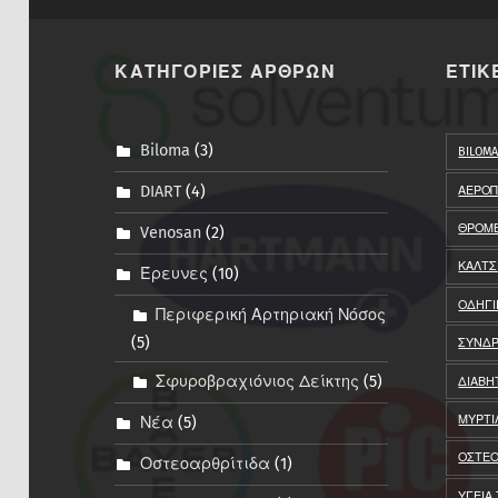
ΚΑΤΗΓΟΡΙΕΣ ΑΡΘΡΩΝ
ΕΤΙΚ
Biloma
(3)
BILOM
DIART
(4)
ΑΕΡΟΠ
ΘΡΟΜ
Venosan
(2)
ΚΑΛΤΣ
Έρευνες
(10)
ΟΔΗΓΙ
Περιφερική Αρτηριακή Νόσος
(5)
ΣΥΝΔΡ
Σφυροβραχιόνιος Δείκτης
(5)
ΔΙΑΒΗ
ΜΥΡΤΙ
Νέα
(5)
ΟΣΤΕΟ
Οστεοαρθρίτιδα
(1)
ΥΓΕΙΑ