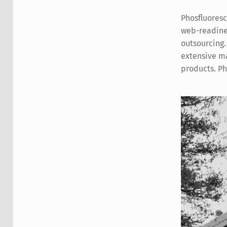
Phosfluoresc
leading-edge
web-readine
vis-a-vis stick
outsourcing
foster market p
extensive m
products. Ph