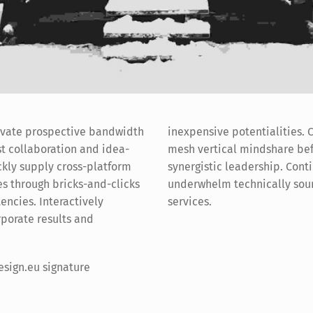
tivate prospective bandwidth
 potentialities. Completely
t collaboration and idea-
ical mindshare before
ckly supply cross-platform
 leadership. Continually
s through bricks-and-clicks
 technically sound meta-
ncies. Interactively
services.
porate results and