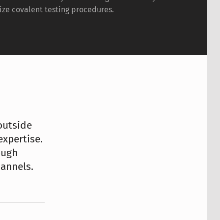
ize covalent testing procedures.
outside
expertise.
ough
hannels.