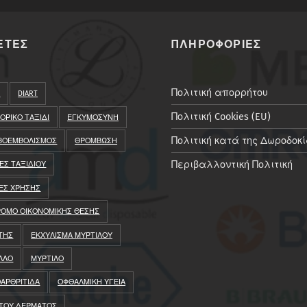
ΕΤΕΣ
ΠΛΗΡΟΦΟΡΙΕΣ
Πολιτική απορρήτου
A
DIART
Πολιτική Cookies (EU)
ΟΡΙΚΟ ΤΑΞΙΔΙ
ΕΓΚΥΜΟΣΥΝΗ
Πολιτική κατά της Δωροδοκ
ΒΟΕΜΒΟΛΙΣΜΟΣ
ΘΡΟΜΒΩΣΗ
Περιβαλλοντική Πολιτική
ΕΣ ΤΑΞΙΔΙΟΥ
ΕΣ ΧΡΗΣΗΣ
ΟΜΟ ΟΙΚΟΝΟΜΙΚΗΣ ΘΕΣΗΣ
ΤΗΣ
ΕΚΧΥΛΙΣΜΑ ΜΥΡΤΙΛΟΥ
ΛΛΟ
ΜΥΡΤΙΛΟ
ΑΡΘΡΙΤΙΔΑ
ΟΦΘΑΛΜΙΚΗ ΥΓΕΙΑ
 ΤΟΥ ΔΕΡΜΑΤΟΣ