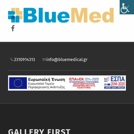
BLUEMED
ΝΙΚΟΣ ΜΙΓΚΟΣ ΚΑΙ ΣΙΑ ΕΕ
Facebook
2310914313
info@bluemedical.gr
GALLERY FIRST