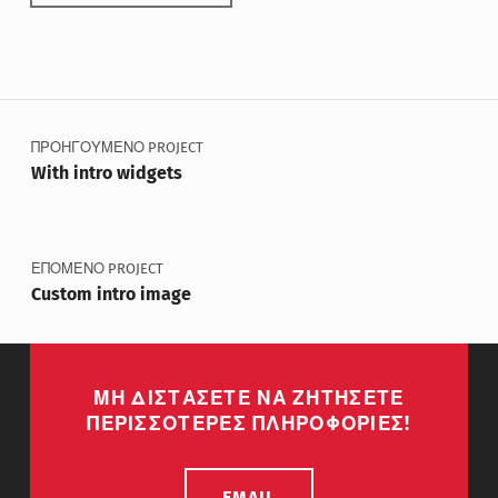
Skip back to main navigation
Πλοήγηση άρθρων
ΠΡΟΗΓΟΥΜΕΝΟ PROJECT
With intro widgets
ΕΠΟΜΕΝΟ PROJECT
Custom intro image
ΜΗ ΔΙΣΤΑΣΕΤΕ ΝΑ ΖΗΤΗΣΕΤΕ
ΠΕΡΙΣΣΟΤΕΡΕΣ ΠΛΗΡΟΦΟΡΙΕΣ!
EMAIL