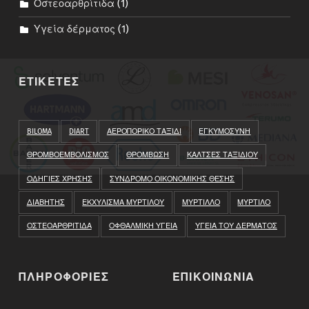
Οστεοαρθρίτιδα
(1)
Υγεία δέρματος
(1)
ΕΤΙΚΕΤΕΣ
BILOMA
DIART
ΑΕΡΟΠΟΡΙΚΟ ΤΑΞΙΔΙ
ΕΓΚΥΜΟΣΥΝΗ
ΘΡΟΜΒΟΕΜΒΟΛΙΣΜΟΣ
ΘΡΟΜΒΩΣΗ
ΚΑΛΤΣΕΣ ΤΑΞΙΔΙΟΥ
ΟΔΗΓΙΕΣ ΧΡΗΣΗΣ
ΣΥΝΔΡΟΜΟ ΟΙΚΟΝΟΜΙΚΗΣ ΘΕΣΗΣ
ΔΙΑΒΗΤΗΣ
ΕΚΧΥΛΙΣΜΑ ΜΥΡΤΙΛΟΥ
ΜΥΡΤΙΛΛΟ
ΜΥΡΤΙΛΟ
ΟΣΤΕΟΑΡΘΡΙΤΙΔΑ
ΟΦΘΑΛΜΙΚΗ ΥΓΕΙΑ
ΥΓΕΙΑ ΤΟΥ ΔΕΡΜΑΤΟΣ
ΠΛΗΡΟΦΟΡΙΕΣ
ΕΠΙΚΟΙΝΩΝΙΑ