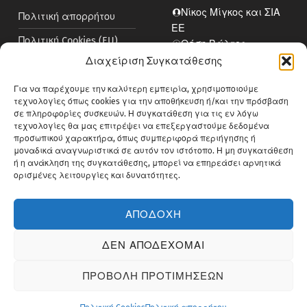
Νίκος Μίγκος και ΣΙΑ
Πολιτική απορρήτου
ΕΕ
Πολιτική Cookies (EU)
Θέση Βάλτος,
Νεοχωρούδα
Διαχείριση Συγκατάθεσης
Πολιτική κατά της
545 00 Καλλιθέα,
Δωροδοκίας
Για να παρέχουμε την καλύτερη εμπειρία, χρησιμοποιούμε
Θεσσαλονίκη
τεχνολογίες όπως cookies για την αποθήκευση ή/και την πρόσβαση
Περιβαλλοντική
Ελλάδα
σε πληροφορίες συσκευών. Η συγκατάθεση για τις εν λόγω
Πολιτική
2310914313
τεχνολογίες θα μας επιτρέψει να επεξεργαστούμε δεδομένα
info@bluemedical.gr
προσωπικού χαρακτήρα, όπως συμπεριφορά περιήγησης ή
μοναδικά αναγνωριστικά σε αυτόν τον ιστότοπο. Η μη συγκατάθεση
ή η ανάκληση της συγκατάθεσης, μπορεί να επηρεάσει αρνητικά
ορισμένες λειτουργίες και δυνατότητες.
ΑΠΟΔΟΧΗ
© Copyright Bluemed 2026. Powered by
itXproject
.
Facebook
Back to top ↑
ΔΕΝ ΑΠΟΔΕΧΟΜΑΙ
ΠΡΟΒΟΛΗ ΠΡΟΤΙΜΗΣΕΩΝ
MENU